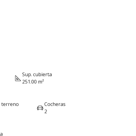
Sup. cubierta
251.00 m²
l terreno
Cocheras
2
ra