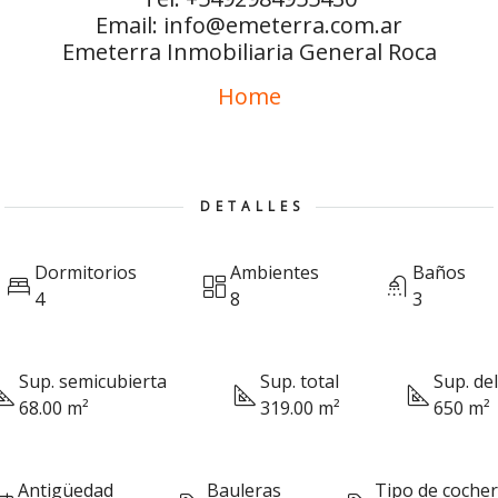
Email: info@emeterra.com.ar
Emeterra Inmobiliaria General Roca
Home
DETALLES
Dormitorios
Ambientes
Baños
4
8
3
Sup. semicubierta
Sup. total
Sup. de
68.00 m²
319.00 m²
650 m²
Antigüedad
Bauleras
Tipo de coche