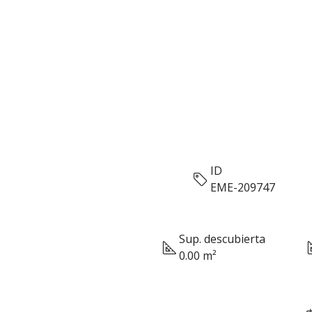
ID
EME-209747
Sup. descubierta
0.00 m²