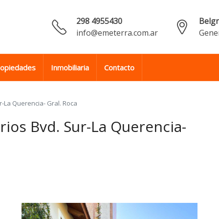
298 4955430
Belg
info@emeterra.com.ar
Gener
ropiedades
Inmobiliaria
Contacto
r-La Querencia- Gral. Roca
rios Bvd. Sur-La Querencia-