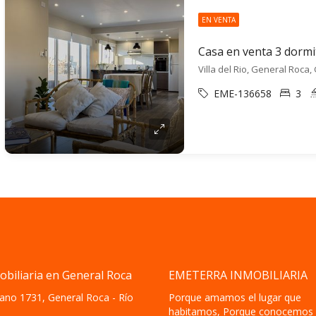
EN VENTA
Villa del Rio, General Roca
EME-136658
3
obiliaria en General Roca
EMETERRA INMOBILIARIA
ano 1731, General Roca - Río
Porque amamos el lugar que
habitamos, Porque conocemos 