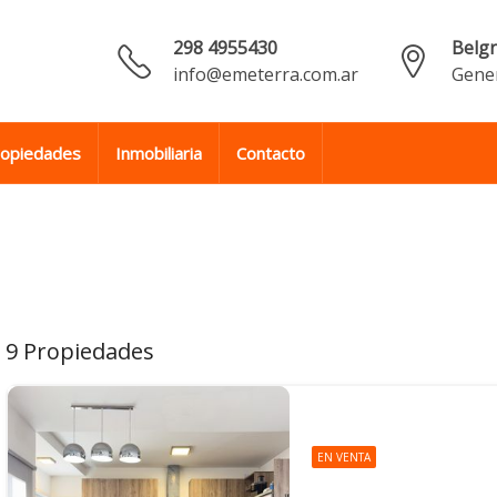
298 4955430
Belg
info@emeterra.com.ar
Gener
ropiedades
Inmobiliaria
Contacto
9 Propiedades
EN VENTA