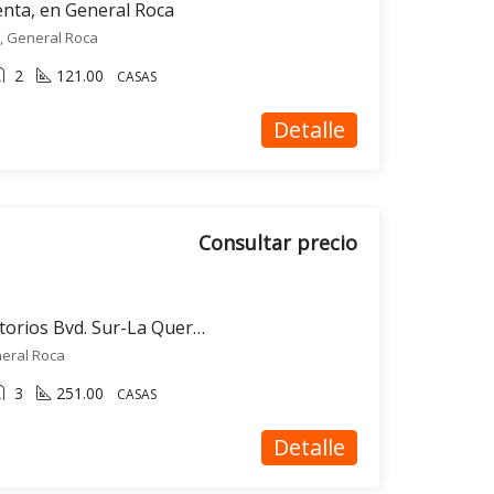
enta, en General Roca
, General Roca
2
121.00
CASAS
Detalle
Consultar precio
Casa en venta 4 dormitorios Bvd. Sur-La Querencia- Gral. Roca
eral Roca
3
251.00
CASAS
Detalle