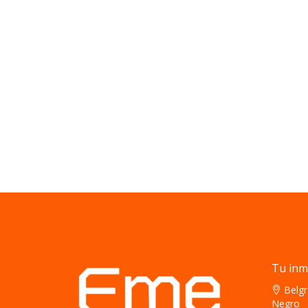
Tu inm
Belgr
Negro