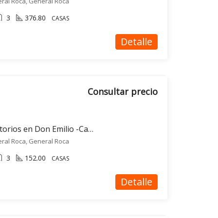
eral Roca, General Roca
3
376.80
CASAS
Detalle
Consultar precio
Casa en venta 3 dormitorios en Don Emilio -Casa Boketto- Gral. Roca
eral Roca, General Roca
3
152.00
CASAS
Detalle