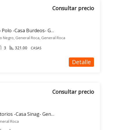
Consultar precio
Casa en venta en Viejo Polo -Casa Burdeos- General Roca
Rio Negro, General Roca, General Roca
3
321.00
CASAS
Detalle
Consultar precio
Casa en venta 3 dormitorios -Casa Sinag- General Roca
neral Roca