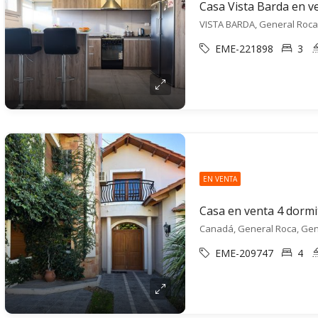
Casa Vista Barda en v
VISTA BARDA, General Roca
EME-221898
3
EN VENTA
Canadá, General Roca, Gen
EME-209747
4