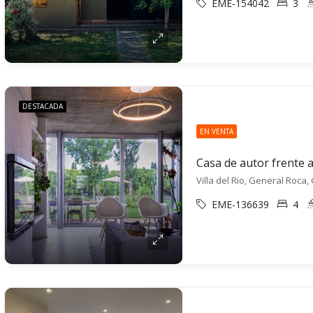
EME-154042
3
DESTACADA
EN VENTA
Villa del Rio, General Roca
EME-136639
4