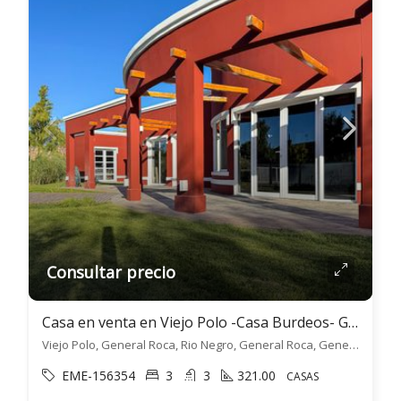
Consultar precio
Casa en venta en Viejo Polo -Casa Burdeos- General Roca
Viejo Polo, General Roca, Rio Negro, General Roca, General Roca
EME-156354
3
3
321.00
CASAS