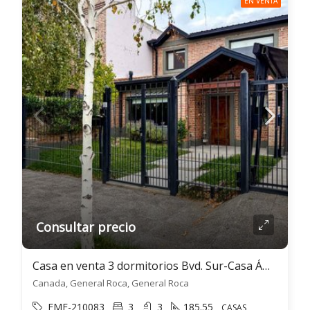
EN VENTA
Consultar precio
Casa en venta 3 dormitorios Bvd. Sur-Casa Ámbar- Gral. Roca
Canada, General Roca, General Roca
EME-210083
3
3
185.55
CASAS