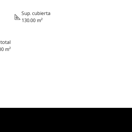
Sup. cubierta
130.00 m²
total
00 m²