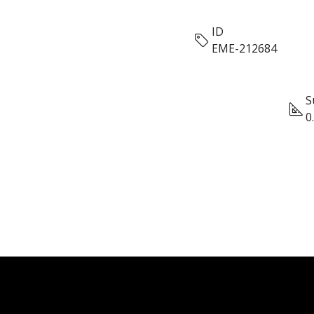
ID
EME-212684
S
0