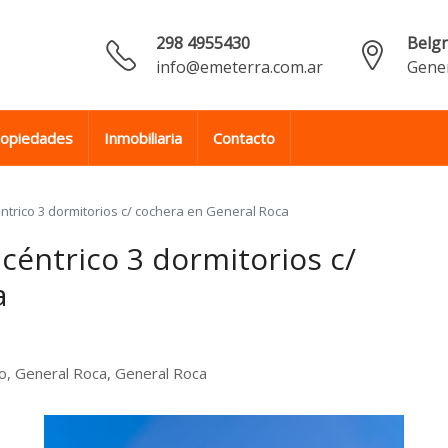
298 4955430
Belg
info@emeterra.com.ar
Gener
ropiedades
Inmobiliaria
Contacto
trico 3 dormitorios c/ cochera en General Roca
éntrico 3 dormitorios c/
a
ro, General Roca, General Roca