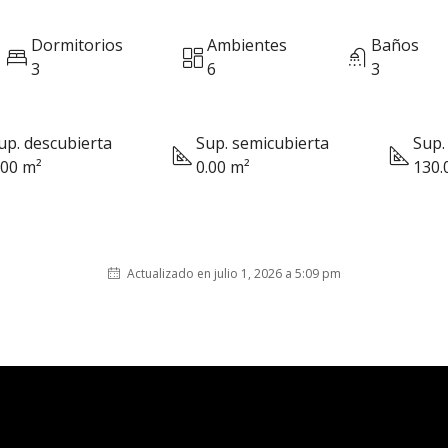
Dormitorios
Ambientes
Baños
3
6
3
up. descubierta
Sup. semicubierta
Sup. 
.00 m²
0.00 m²
130.
Actualizado en julio 1, 2026 a 5:09 pm