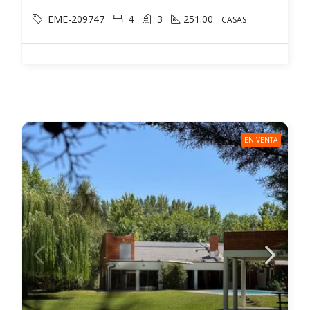
EME-209747
4
3
251.00
CASAS
EN VENTA