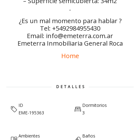
– Superficie semicubierta: 34m2
.
¿Es un mal momento para hablar ?
Tel: +5492984955430
Email: info@emeterra.com.ar
Emeterra Inmobiliaria General Roca
Home
DETALLES
ID
Dormitorios
EME-195363
3
Ambientes
Baños